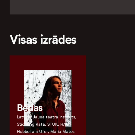
Visas izrādes
Bēdas
Latvijas Jaunā teātra institūts,
Stichting Kata, STUK, HAU
Hebbel am Ufer, Maria Matos