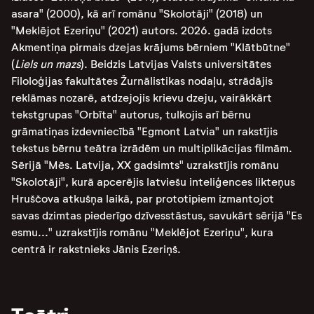
asara" (2000), kā arī romānu "Skolotāji" (2018) un
"Meklējot Ezeriņu" (2021) autors. 2026. gadā izdots
Akmentiņa pirmais dzejas krājums bērniem "Klātbūtne"
(
Liels un mazs
). Beidzis Latvijas Valsts universitātes
Filoloģijas fakultātes Žurnālistikas nodaļu, strādājis
reklāmas nozarē, atdzejojis krievu dzeju, vairākkārt
tekstgrupas "Orbīta" autorus, tulkojis arī bērnu
grāmatiņas izdevniecībā "Egmont Latvia" un rakstījis
tekstus bērnu teātra izrādēm un multiplikācijas filmām.
Sērijā "Mēs. Latvija, XX gadsimts" uzrakstījis romānu
"Skolotāji", kurā apcerējis latviešu inteliģences likteņus
Hruščova atkušņa laikā, par prototipiem izmantojot
savas dzimtas piederīgo dzīvesstāstus, savukārt sērijā "Es
esmu..." uzrakstījis romānu "Meklējot Ezeriņu", kura
centrā ir rakstnieks Jānis Ezeriņš.