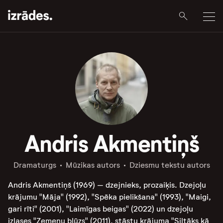
Andris Akmentiņš
Dramaturgs
Mūzikas autors
Dziesmu tekstu autors
Andris Akmentiņš (1969) – dzejnieks, prozaiķis. Dzejoļu
krājumu "Māja" (1992), "Spēka pielikšana" (1993), "Maigi,
gari rīti" (2001), "Laimīgas beigas" (2022) un dzejoļu
izlases "Zemeņu blūzs" (2011), stāstu krājuma "Siltāks kā