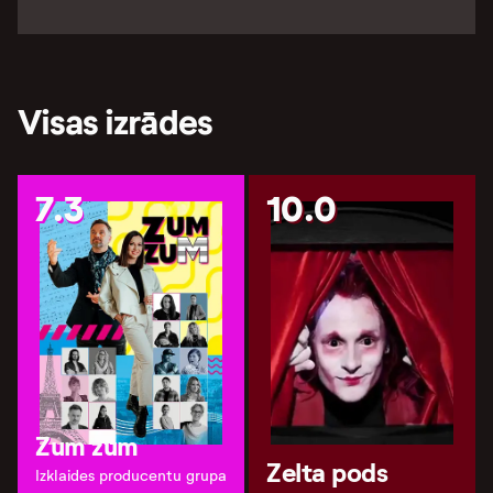
Visas izrādes
7.3
10.0
Zum zum
Zelta pods
Izklaides producentu grupa