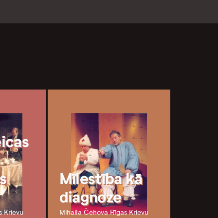
icas
s
Mīlestība kā
diagnoze
s Krievu
Mihaila Čehova Rīgas Krievu