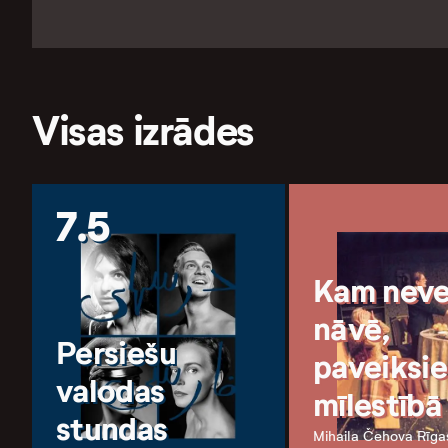
Visas izrādes
7.5
Kam neve
nāvē,
Persiešu
paveiksie
valodas
mīlestībā
stundas
Mihaila Čehova Rīga