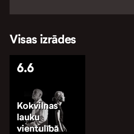
Visas izrādes
6.6
Kokvilnas
lauku
vientulībā