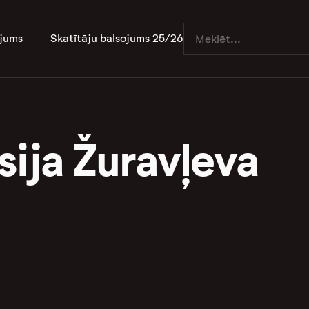
jums
Skatītāju balsojums 25/26
sija Žuravļeva