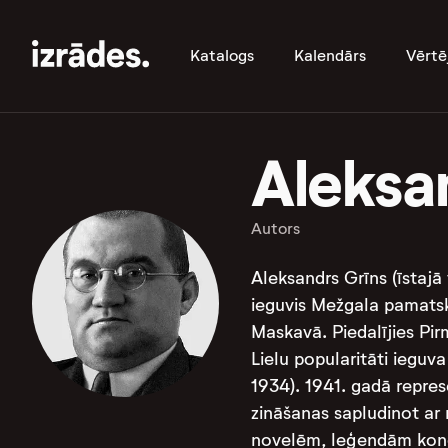
Katalogs
Kalendārs
Vērtē
Aleksa
Autors
Aleksandrs Grīns (īstajā 
ieguvis Mežgala pamatsko
Maskavā. Piedalījies Pir
Lielu popularitāti ieguv
1934). 1941. gadā represē
zināšanas sapludinot ar 
novelēm, leģendām koncen