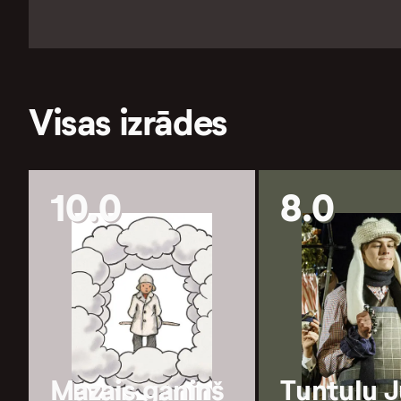
Visas izrādes
10.0
8.0
Mazais ganiņš
Tuntuļu J