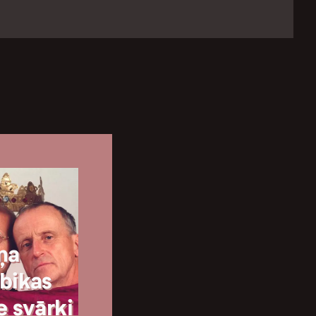
ņa
bikas
e svārki