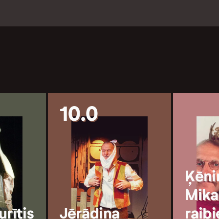
10.0
Ķēni
Mika
urītis
Jērādiņa
raibi