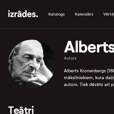
Katalogs
Kalendārs
Vērtē
Albert
Autors
Alberts Kronenbergs (188
māksliniekiem, kura daiļ
autors. Tiek dēvēts arī 
Teātri