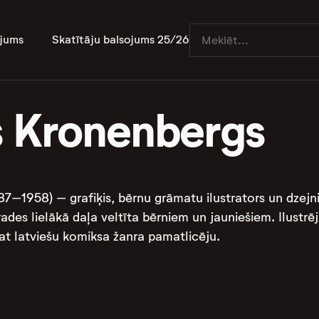
jums
Skatītāju balsojums 25/26
s Kronenbergs
7–1958) – grafiķis, bērnu grāmatu ilustrators un dzejni
rades lielākā daļa veltīta bērniem un jauniešiem. Ilust
pat latviešu komiksa žanra pamatlicēju.