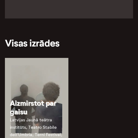
Visas izrādes
Aizmirstot par
gaisu
Latvijas Jaunā teātra
institūts, Teatro Stabile
dell’Umbria, Terni Festival,