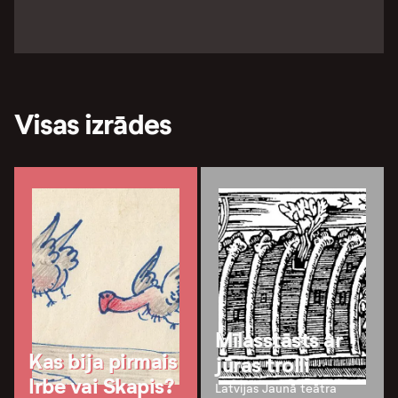
Visas izrādes
Mīlasstāsts ar
Kas bija pirmais
jūras trolli
Irbe vai Skapis?
Latvijas Jaunā teātra