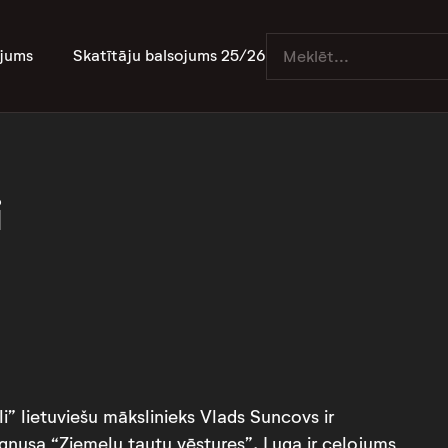
jums
Skatītāju balsojums 25/26
i
li” lietuviešu mākslinieks Vlads Suncovs ir
gnusa “Ziemeļu tautu vēstures”. Luga ir ceļojums