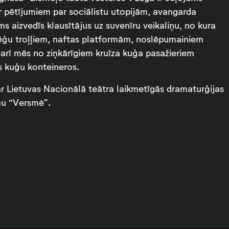
ar pētījumiem par sociālistu utopijām, avangarda
s aizvedīs klausītājus uz suvenīru veikaliņu, no kura
vēģu troļļiem, naftas platformām, noslēpumainiem
arī mēs no ziņkārīgiem kruīza kuģa pasažieriem
as kuģu konteineros.
r Lietuvas Nacionālā teātra laikmetīgās dramaturģijas
mu “Versmė”.