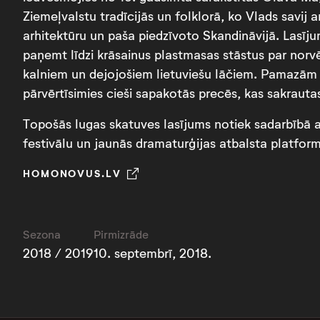
Ziemeļvalstu tradīcijās un folklorā, ko Vlads savij 
arhitektūru un paša piedzīvoto Skandināvijā. Lasījum
paņemt līdzi krāsainus plastmasas stāstus par nor
kalniem un dejojošiem lietuviešu lāčiem. Pamazām 
pārvērtīsimies cieši sapakotās precēs, kas sakraut
Topošās lugas skatuves lasījums notiek sadarbībā a
festivālu un jaunās dramaturģijas atbalsta platfor
HOMONOVUS.LV
Sezona
Pirmizrāde
2018 / 2019
10. septembrī, 2018.