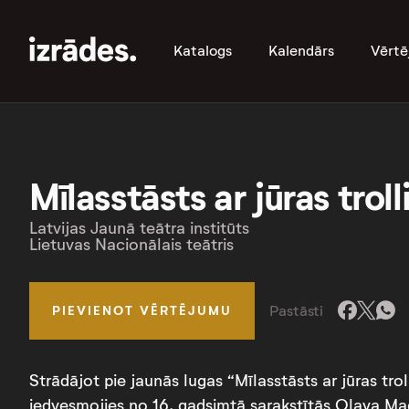
Katalogs
Kalendārs
Vērtē
Mīlasstāsts ar jūras troll
Latvijas Jaunā teātra institūts
Lietuvas Nacionālais teātris
Pastāsti
PIEVIENOT VĒRTĒJUMU
Strādājot pie jaunās lugas “Mīlasstāsts ar jūras trol
iedvesmojies no 16. gadsimtā sarakstītās Olava Ma