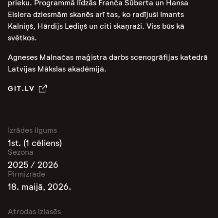
prieku. Programmā līdzās Franča Šūberta un Hansa
Eislera dziesmām skanēs arī tas, ko radījuši Imants
Kalniņš, Hārdijs Lediņš un citi skaņraži. Viss būs kā
svētkos.
Agneses Malnačas maģistra darbs scenogrāfijas katedrā
Latvijas Mākslas akadēmijā.
GIT.LV
Izrādes ilgums
1st. (1 cēliens)
Sezona
2025 / 2026
Pirmizrāde
18. maijā, 2026.
Atrodas izlasēs