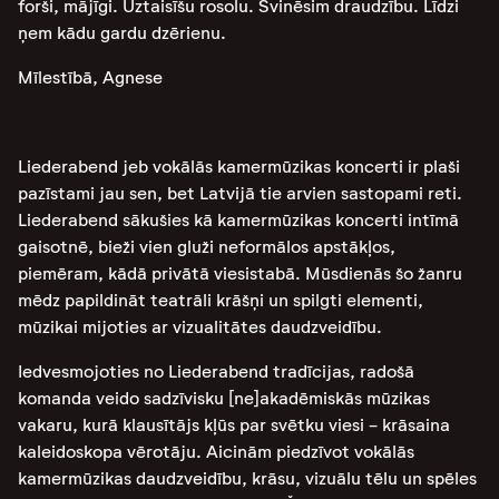
forši, mājīgi. Uztaisīšu rosolu. Svinēsim draudzību. Līdzi
ņem kādu gardu dzērienu.
Mīlestībā, Agnese
Liederabend jeb vokālās kamermūzikas koncerti ir plaši
pazīstami jau sen, bet Latvijā tie arvien sastopami reti.
Liederabend sākušies kā kamermūzikas koncerti intīmā
gaisotnē, bieži vien gluži neformālos apstākļos,
piemēram, kādā privātā viesistabā. Mūsdienās šo žanru
mēdz papildināt teatrāli krāšņi un spilgti elementi,
mūzikai mijoties ar vizualitātes daudzveidību.
Iedvesmojoties no Liederabend tradīcijas, radošā
komanda veido sadzīvisku [ne]akadēmiskās mūzikas
vakaru, kurā klausītājs kļūs par svētku viesi - krāsaina
kaleidoskopa vērotāju. Aicinām piedzīvot vokālās
kamermūzikas daudzveidību, krāsu, vizuālu tēlu un spēles