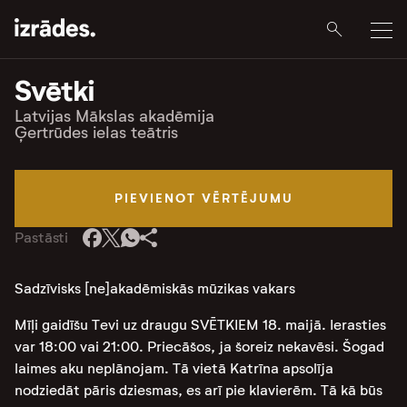
Svētki
Latvijas Mākslas akadēmija
Ģertrūdes ielas teātris
PIEVIENOT VĒRTĒJUMU
Pastāsti
Sadzīvisks [ne]akadēmiskās mūzikas vakars
Mīļi gaidīšu Tevi uz draugu SVĒTKIEM 18. maijā. Ierasties
var 18:00 vai 21:00. Priecāšos, ja šoreiz nekavēsi. Šogad
laimes aku neplānojam. Tā vietā Katrīna apsolīja
nodziedāt pāris dziesmas, es arī pie klavierēm. Tā kā būs