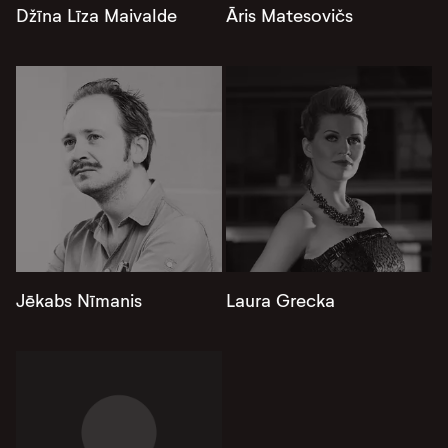
Džīna Līza Maivalde
Āris Matesovičs
Jēkabs Nīmanis
Laura Grecka