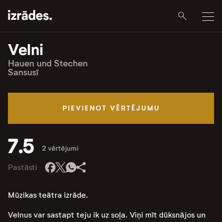
Velni
Hauen und Stechen
Sansusī
PIEVIENOT VĒRTĒJUMU
7.5
2 vērtējumi
Pastāsti
Mūzikas teātra izrāde.
Velnus var sastapt teju ik uz soļa. Viņi mīt dūksnājos un