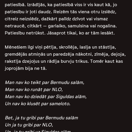
patiesībā. Izrādījās, ka patiesībā viss ir vis kaut kā, jo
patiesību ir ļoti daudz. Reizēm tās viena otru izslēdz,
citreiz neizslēdz, dažkārt palīdz dzīvot vai vismaz
netraucē, citkārt – garlaiko, samulsina vai nogalina.
Patiesību netrūkst. Jāsaprot tikai, ko ar tām iesākt.
Mēnešiem ilgi viņi pētīja, skrollēja, lasīja un stāstīja,
gremdējās atmiņās un paredzēja nākotni, zīmēja, dejoja,
rakstīja dzejoļus un rādīja burvju trikus. Tomēr kaut kas
joprojām bija ne tā.
Man nav ko teikt par Bermudu salām,
Man nav ko runāt par NLO,
Man nav ko dziedāt par Siguldas alām,
Un nav ko klusēt par sameloto.
Bet, ja tu gribi par Bermudu salām
Un ja tu gribi par NLO,
Un, ja tu gribi uz Siguldas alām,