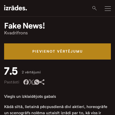
Fake News!
Kvadrifrons
PIEVIENOT VĒRTĒJUMU
7.5
2 vērtējumi
Pastāsti
Viegls un izklaidējošs gabals
Kādā siltā, lietainā pēcpusdienā divi aktieri, horeogrāfe
un scenogrāfs nolēma uztaisīt izrādi par to, kā viss ir