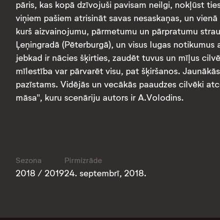
pāris, kas kopā dzīvojuši pavisam neilgi, nokļūst ti
viņiem pašiem atrisināt savas nesaskaņas, un vienā 
kurš aizvainojumu, pārmetumu un pārpratumu straumē
Ļeņingradā (Pēterburgā), un visus lugas notikumus a
jebkad ir nācies šķirties, zaudēt tuvus un mīļus cilv
mīlestība var pārvarēt visu, pat šķiršanos. Jaunāk
pazīstams. Vidējās un vecākās paaudzes cilvēki atc
māsa", kuru scenāriju autors ir A.Volodins.
Sezona
Pirmizrāde
2018 / 2019
24. septembrī, 2018.