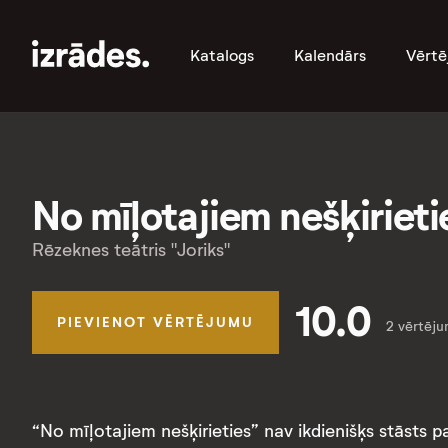
Katalogs
Kalendārs
Vērtē
No mīļotajiem nešķirieti
Rēzeknes teātris "Joriks"
10.0
PIEVIENOT VĒRTĒJUMU
2 vērtēju
“No mīļotajiem nešķirieties” nav ikdienišķs stāsts 