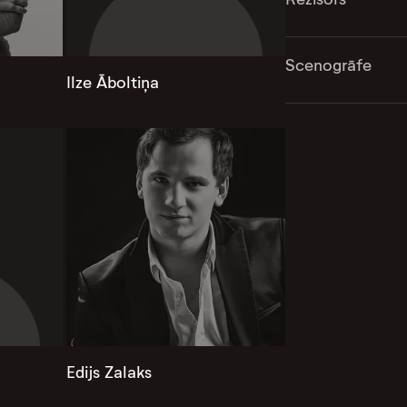
Scenogrāfe
Ilze Āboltiņa
Edijs Zalaks