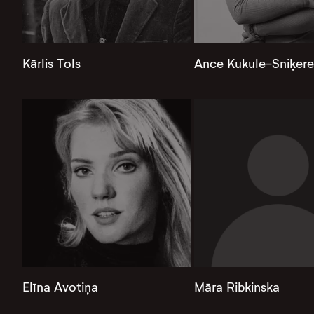
Kārlis Tols
Ance Kukule-Sniķere
Elīna Avotiņa
Māra Ribkinska