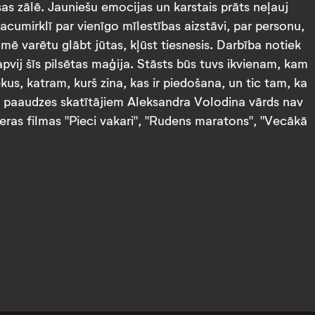
esas zālē. Jauniešu emocijas un karstais prāts neļauj
acumirklī par vienīgo mīlestības aizstāvi, par personu,
 varētu glābt jūtas, kļūst tiesnesis. Darbība notiek
pvij šīs pilsētas maģija. Stāsts būs tuvs ikvienam, kam
ēkus, katram, kurš zina, kas ir piedošana, un tic tam, ka
ās paaudzes skatītājiem Aleksandra Volodina vārds nav
eras filmas "Pieci vakari", "Rudens maratons", "Vecākā