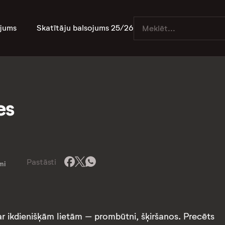
jums
Skatītāju balsojums 25/26
es
Pastāsti
mi
par ikdienišķām lietām – prombūtni, šķiršanos. Precēts