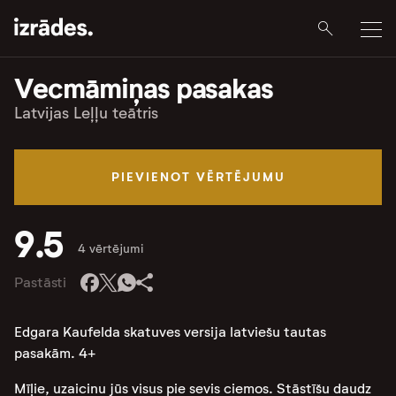
Vecmāmiņas pasakas
Latvijas Leļļu teātris
PIEVIENOT VĒRTĒJUMU
9.5
4 vērtējumi
Pastāsti
Edgara Kaufelda skatuves versija latviešu tautas
pasakām. 4+
Mīļie, uzaicinu jūs visus pie sevis ciemos. Stāstīšu daudz