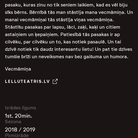
pasaku, kuras zinu no tik seniem laikiem, kad es vēl biju
sīks bērns. Bērnībā tās man stāstīja mana vecmāmiņa. Un
manai vecmāmiņai tās stāstīja viņas vecmāmiņa.
Stāstīšu pasakas par lapsu, lāci, zaķi, kaķi un citiem
astaiņiem un ķepaiņiem. Patiesībā tās pasakas ir ap
cilvēku, par cilvēku un to, kas notiek pasaulē. Un tai
dzīvē notiek tik daudz interesantu lietu! Un pat tie dzīves
tumšie brīži un neveiksmes nav bez gaišuma un humora.
Vecmāmiņa
LELLUTEATRIS.LV
Izrādes ilgums
1st. 20min.
Sezona
2018 / 2019
Pirmizrāde