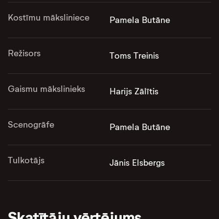
Kostīmu māksliniece
Pamela Butāne
Režisors
Toms Treinis
Gaismu mākslinieks
Harijs Zālītis
Scenogrāfe
Pamela Butāne
Tulkotājs
Jānis Elsbergs
Skatītāju vērtējums