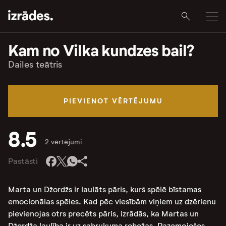
Kam no Vilka kundzes bail?
Dailes teātris
PIEVIENOT VĒRTĒJUMU
8.5
2 vērtējumi
Pastāsti
Marta un Džordžs ir laulāts pāris, kurš spēlē bīstamas
emocionālas spēles. Kad pēc viesībām viņiem uz dzērienu
pievienojas otrs precēts pāris, izrādās, ka Martas un
Džordža laulība ir uz sabrukuma robežas. Pazemojošos