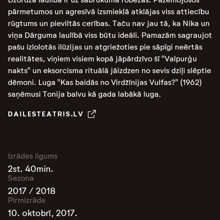
pārmetumos un agresīvā izsmieklā atklājas viss attiecību
rūgtums un pieviltās cerības. Taču nav jau tā, ka Nika un
viņa Dārguma laulībā viss būtu ideāli. Pamazām sagraujot
pašu izlolotās ilūzijas un atgriežoties pie sāpīgi neērtās
realitātes, viņiem visiem kopā jāpārdzīvo šī "Valpurģu
nakts" un eksorcisma rituālā jāizdzen no sevis dziļi slēptie
dēmoni. Luga "Kas baidās no Virdžīnijas Vulfas?" (1962)
saņēmusi Tonija balvu kā gada labākā luga.
DAILESTEATRIS.LV
Izrādes ilgums
2st. 40min.
Sezona
2017 / 2018
Pirmizrāde
10. oktobrī, 2017.