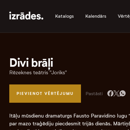
Katalogs
Kalendārs
Vērtē
Divi brāļi
Rēzeknes teātris "Joriks"
Pastāsti
PIEVIENOT VĒRTĒJUMU
Itāļu mūsdienu dramaturgs Fausto Paravidino lugu “
par mazo traģēdiju piecdesmit trijās dienās. Mārtiņš