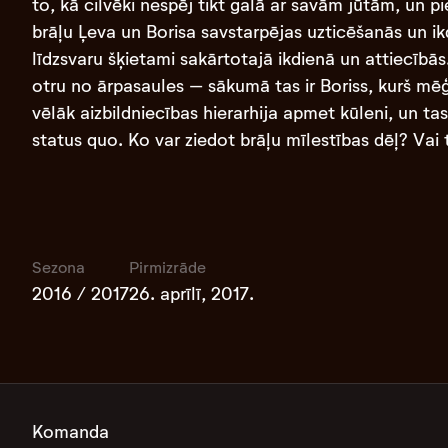
to, kā cilvēki nespēj tikt galā ar savām jūtām, un pi
brāļu Ļeva un Borisa savstarpējas uzticēšanās un ikd
līdzsvaru šķietami sakārtotajā ikdienā un attiecībās.
otru no ārpasaules – sākumā tas ir Boriss, kurš mē
vēlāk aizbildniecības hierarhija apmet kūleni, un tas
status quo. Ko var ziedot brāļu mīlestības dēļ? Vai 
Sezona
Pirmizrāde
2016 / 2017
26. aprīlī, 2017.
Komanda