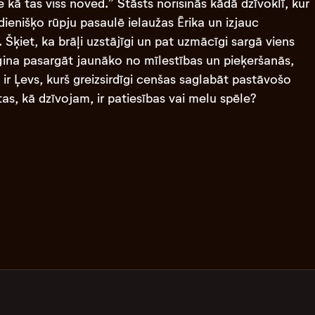
e kā tas viss noved.” Stāsts norisinās kādā dzīvoklī, kur
ienišķo rūpju pasaulē ielaužas Ērika un izjauc
 Šķiet, ka brāļi uzstājīgi un pat uzmācīgi sargā viens
ģina pasargāt jaunāko no mīlestības un pieķeršanās,
 ir Ļevs, kurš greizsirdīgi cenšas saglabāt pastāvošo
tas, kā dzīvojam, ir patiesības vai melu spēle?