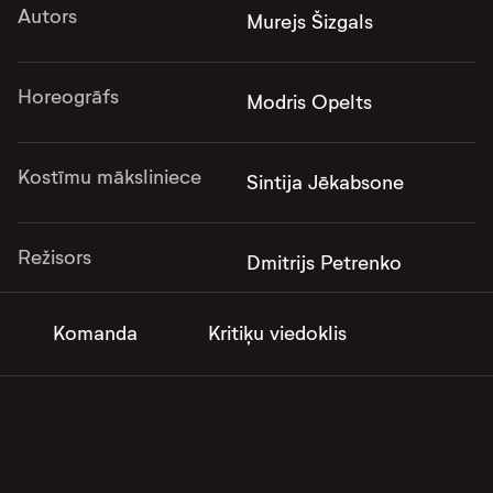
Autors
Murejs Šizgals
Horeogrāfs
Modris Opelts
Kostīmu māksliniece
Sintija Jēkabsone
Režisors
Dmitrijs Petrenko
Komanda
Kritiķu viedoklis
Gaismu mākslinieks
Mārtiņš Feldmanis
Mūzikas autors
Arturs Maskats