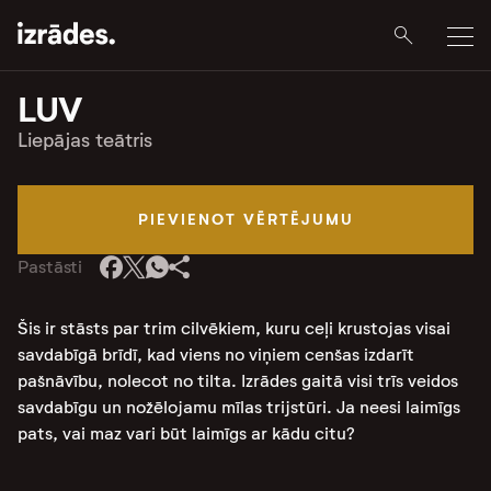
LUV
Liepājas teātris
PIEVIENOT VĒRTĒJUMU
Pastāsti
Šis ir stāsts par trim cilvēkiem, kuru ceļi krustojas visai
savdabīgā brīdī, kad viens no viņiem cenšas izdarīt
pašnāvību, nolecot no tilta. Izrādes gaitā visi trīs veidos
savdabīgu un nožēlojamu mīlas trijstūri. Ja neesi laimīgs
pats, vai maz vari būt laimīgs ar kādu citu?