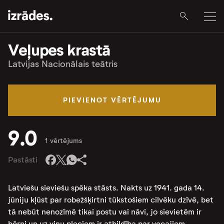
Veļupes krastā
Latvijas Nacionālais teātris
PIEVIENOT VĒRTĒJUMU
9.0
1 vērtējums
Pastāsti
Latviešu sieviešu spēka stāsts. Nakts uz 1941. gada 14.
jūniju kļūst par robežšķirtni tūkstošiem cilvēku dzīvē, bet
tā nebūt nenozīmē tikai postu vai nāvi, jo sievietēm ir
bērni un uz viņu pleciem ir atbildība par vecajiem