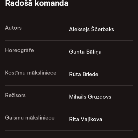
Radošā komanda
Autors
Aleksejs Ščerbaks
Horeogrāfe
Gunta Bāliņa
Kostīmu māksliniece
Rūta Briede
Režisors
Mihails Gruzdovs
Gaismu māksliniece
Rita Vaļikova