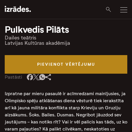
Pulkvedis Pilāts
Dailes teātris
Latvijas Kultūras akadēmija
PIEVIENOT VĒRTĒJUMU
Pastāsti
Izpratne par mieru pasaulē ir acīmredzami mainījusies, ja
Olimpisko spēļu atklāšanas diena vēsturē tiek ierakstīta
arī kā jauna militāra konflikta starp Krieviju un Gruziju
aizsākums. Šoks. Bailes. Dusmas. Negribot jāuzdod sev
jautājums - kas notiks rīt? Vai ir vēl palicis kas tāds, uz ko
varam paļauties? Kā palikt cilvēkam, neskatoties uz