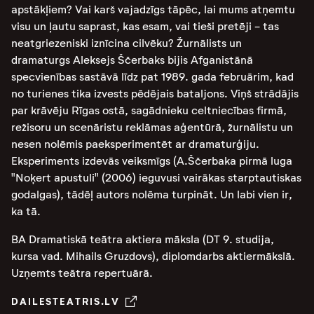
apstākļiem? Vai karš vajadzīgs tāpēc, lai mums atņemtu
visu un ļautu saprast, kas esam, vai tieši pretēji - tas
neatgriezeniski iznīcina cilvēku? Žurnālists un
dramaturgs Aleksejs Ščerbaks bijis Afganistānā
specvienības sastāvā līdz pat 1989. gada februārim, kad
no turienes tika izvests pēdējais bataljons. Viņš strādājis
par krāvēju Rīgas ostā, sagādnieku celtniecības firmā,
režisoru un scenāristu reklāmas aģentūrā, žurnālistu un
nesen nolēmis paeksperimentēt ar dramaturģiju.
Eksperiments izdevās veiksmīgs (A.Ščerbaka pirmā luga
"Noķert apustuli" (2006) ieguvusi vairākas starptautiskas
godalgas), tādēļ autors nolēma turpināt. Un labi vien ir,
ka tā.
BA Dramatiskā teātra aktiera māksla (DT 9. studija,
kursa vad. Mihails Gruzdovs), diplomdarbs aktiermākslā.
Uzņemts teātra repertuārā.
DAILESTEATRIS.LV