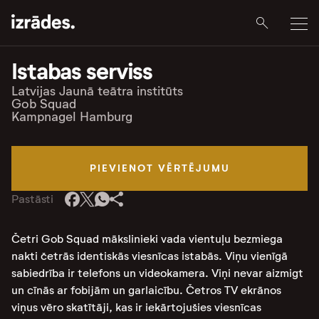
Istabas serviss
Latvijas Jaunā teātra institūts
Gob Squad
Kampnagel Hamburg
PIEVIENOT VĒRTĒJUMU
Pastāsti
Četri Gob Squad mākslinieki vada vientuļu bezmiega
nakti četrās identiskās viesnīcas istabās. Viņu vienīgā
sabiedrība ir telefons un videokamera. Viņi nevar aizmigt
un cīnās ar fobijām un garlaicību. Četros TV ekrānos
viņus vēro skatītāji, kas ir iekārtojušies viesnīcas