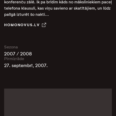
konferenču zālē. Ik pa brīdim kāds no māksliniekiem paceļ
telefona klausuli, kas viņu savieno ar skatītājiem, un lūdz
palīgā izturēt šo nakti...
HOMONOVUS.LV
Sezona
2007 / 2008
Pirmizrāde
27. septembrī, 2007.