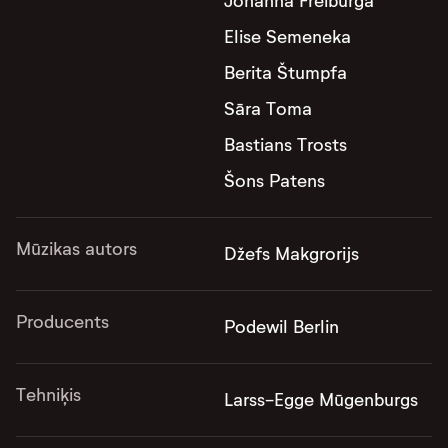
Johanna Freiburga
Elise Semeneka
Berita Štumpfa
Sāra Toma
Bastians Trosts
Šons Patens
Mūzikas autors
Džefs Makgrorijs
Producents
Podewil Berlin
Tehniķis
Larss-Egge Mūgenburgs