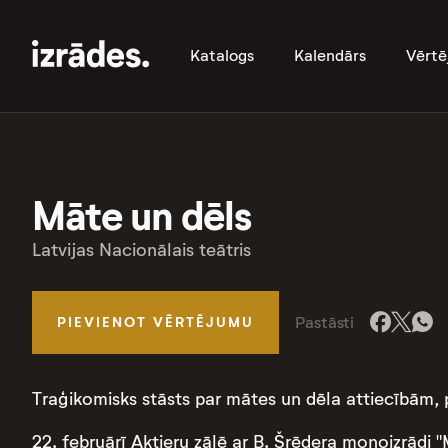
Katalogs
Kalendārs
Vērtē
Māte un dēls
Latvijas Nacionālais teātris
Pastāsti
PIEVIENOT VĒRTĒJUMU
Traģikomisks stāsts par mātes un dēla attiecībām, p
22. februārī Aktieru zālē ar B. Šrēdera monoizrādi "