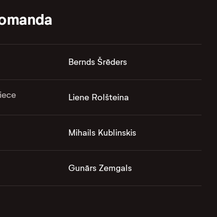
komanda
Bernds Šrēders
iece
Liene Rolšteina
Mihails Kublinskis
Gunārs Zemgals