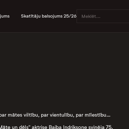
jums
Skatītāju balsojums 25/26
ar mātes viltību, par vientulību, par mīlestību…
Māte un dēls" aktrise Baiba Indriksone svinēja 75.