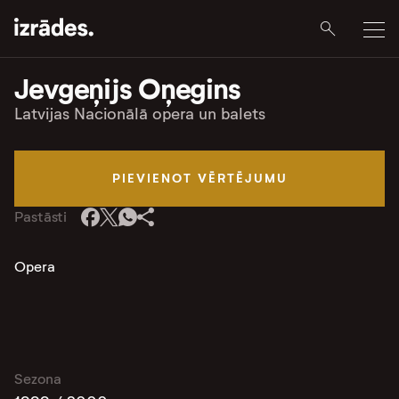
Jevgeņijs Oņegins
Latvijas Nacionālā opera un balets
PIEVIENOT VĒRTĒJUMU
Pastāsti
Opera
Sezona