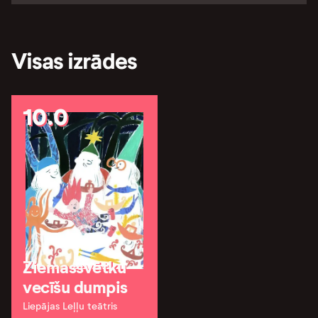
Visas izrādes
10.0
Ziemassvētku
vecīšu dumpis
Liepājas Leļļu teātris