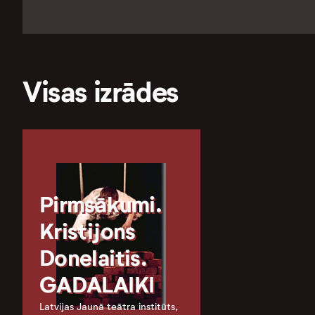
Visas izrādes
Pirmsākumi.
Kristijons
Donelaitis.
GADALAIKI
Latvijas Jaunā teātra institūts,