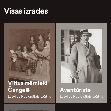
Visas izrādes
Viltus mērnieki
Čangalē
Avantūriste
Latvijas Nacionālais teātris
Latvijas Nacionālais teātris