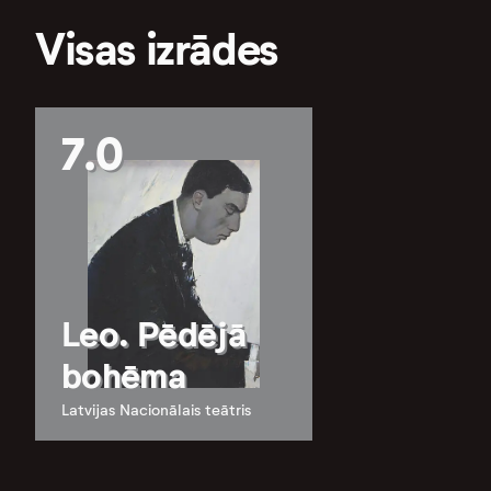
Visas izrādes
7.0
Leo. Pēdējā
bohēma
Latvijas Nacionālais teātris