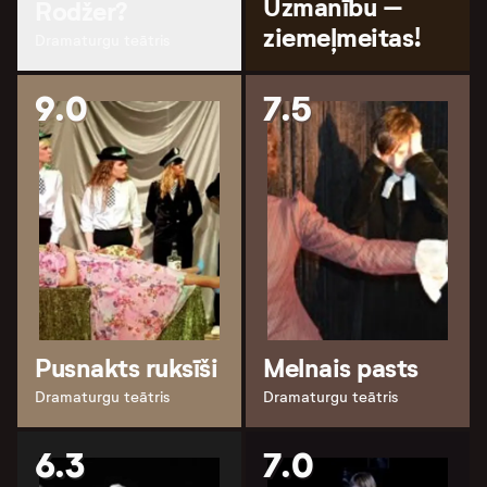
Uzmanību –
Rodžer?
ziemeļmeitas!
Dramaturgu teātris
9.0
7.5
Pusnakts ruksīši
Melnais pasts
Dramaturgu teātris
Dramaturgu teātris
6.3
7.0