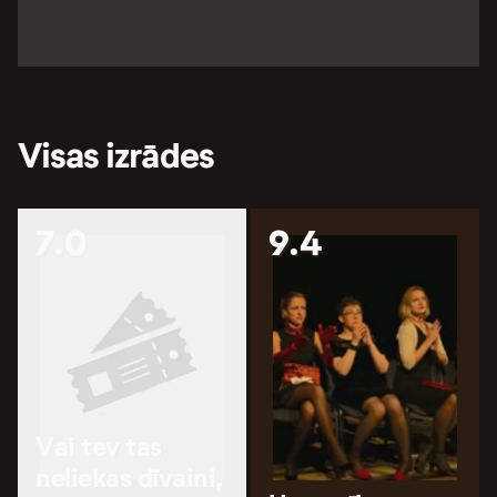
Visas izrādes
7.0
9.4
Vai tev tas
neliekas dīvaini,