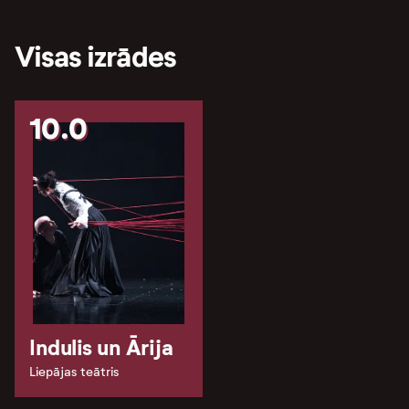
Visas izrādes
10.0
Indulis un Ārija
Liepājas teātris