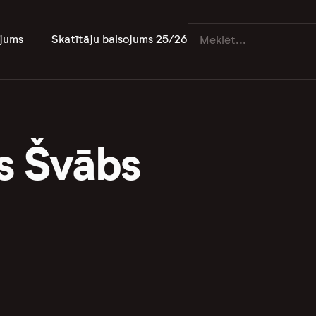
jums
Skatītāju balsojums 25/26
s Švābs