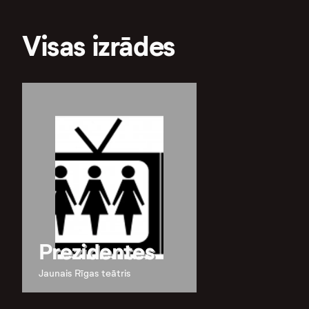
Visas izrādes
Prezidentes
Jaunais Rīgas teātris