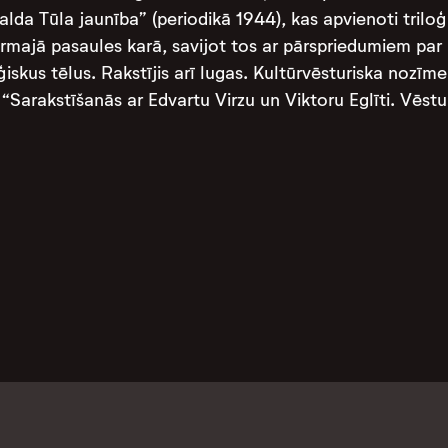
svalda Tūla jaunība” (periodikā 1944), kas apvienoti tri
majā pasaules karā, savijot tos ar pārspriedumiem par 
ģiskus tēlus. Rakstījis arī lugas. Kultūrvēsturiska nozī
 “Sarakstīšanās ar Edvartu Virzu un Viktoru Eglīti. Vēstu