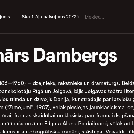
jums
Skatītāju balsojums 25/26
ārs Dambergs
6–1960) – dzejnieks, rakstnieks un dramaturgs. Beidzis
 par skolotāju Rīgā un Jelgavā, bijis Jelgavas teātra li
es trimdā un dzīvojis Dānijā, kur strādājis par latviešu 
m (“Zīmējumi”, 1907), vēlāk pieslējās jaunklasicisma idej
atūrai, formas skaidrībai un klasisko pantformu izkopšanai
šanā īpaša nozīme Edgara Alana Po daiļradei; vēlāk arī 
eikums ir autobiogrāfiskie romāni, stāsti par Visvaldi Tū