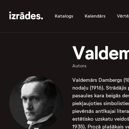
Katalogs
Kalendārs
Vērtē
Valdem
Autors
Valdemārs Dambergs (188
nodaļu (1916). Strādājis
pasaules kara beigās devi
piekļaujoties simbolistie
pievērsās antīkajai liter
estētisko uzskatu veido
1935). Prozā plašākais v