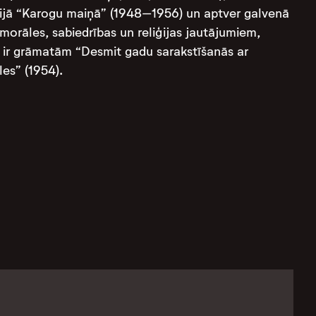
loģijā “Karogu maiņā” (1948–1956) un aptver galvenā
morāles, sabiedrības un reliģijas jautājumiem,
me ir grāmatām “Desmit gadu sarakstīšanās ar
les” (1954).