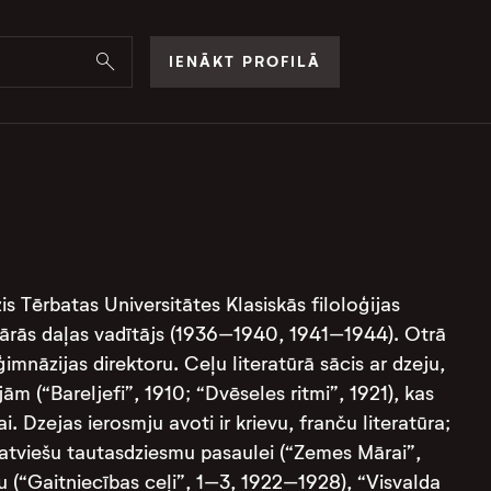
IENĀKT PROFILĀ
 Tērbatas Universitātes Klasiskās filoloģijas
terārās daļas vadītājs (1936–1940, 1941–1944). Otrā
ģimnāzijas direktoru. Ceļu literatūrā sācis ar dzeju,
ām (“Bareljefi”, 1910; “Dvēseles ritmi”, 1921), kas
. Dzejas ierosmju avoti ir krievu, franču literatūra;
latviešu tautasdziesmu pasaulei (“Zemes Mārai”,
lu (“Gaitniecības ceļi”, 1–3, 1922–1928), “Visvalda