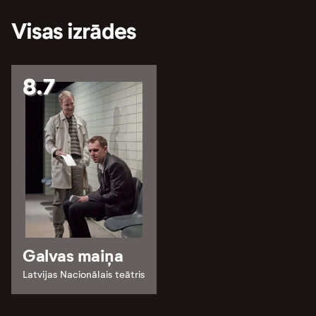
Visas izrādes
8.7
Galvas maiņa
Latvijas Nacionālais teātris