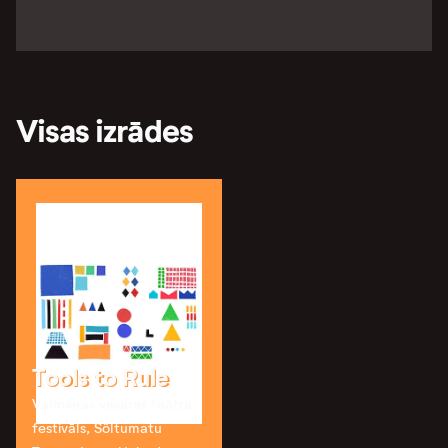
Visas izrādes
Tools to Rule
Valmieras vasaras teātra
festivāls, Sõltumatu