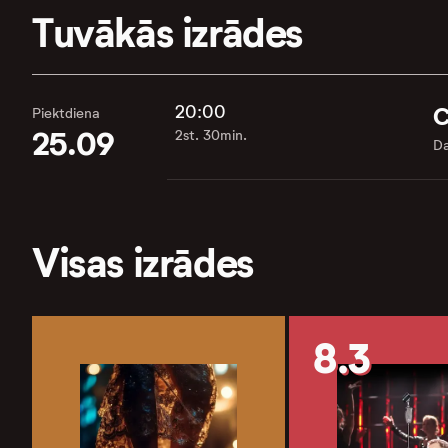
Tuvākās izrādes
20:00
C
Piektdiena
25.09
2st. 30min.
Da
Visas izrādes
8.3