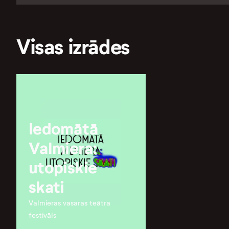
Visas izrādes
Iedomātā
Valmiera:
utopiskie
skati
Valmieras vasaras teātra
festivāls