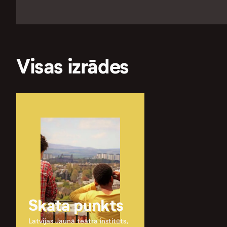
Visas izrādes
Skata punkts
Latvijas Jaunā teātra institūts,