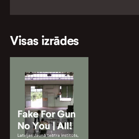
Visas izrādes
Fake For Gun
No You | All!
Latvijas Jaunā teātra institūts,