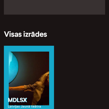
Visas izrādes
MDLSX
Latvijas Jaunā teātra