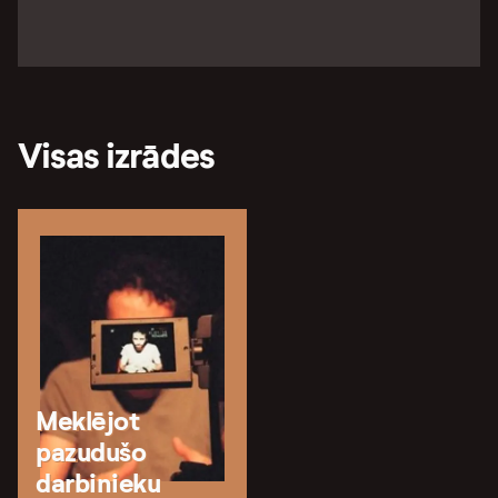
Visas izrādes
Meklējot
pazudušo
darbinieku