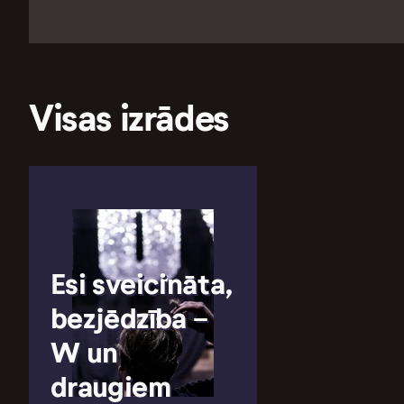
Visas izrādes
Esi sveicināta,
bezjēdzība -
W un
draugiem