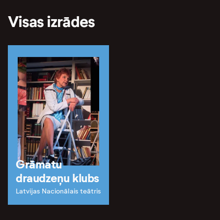
Visas izrādes
Grāmatu
draudzeņu klubs
Latvijas Nacionālais teātris