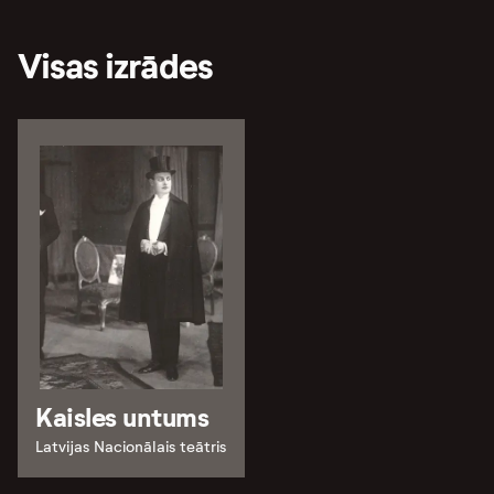
Visas izrādes
Kaisles untums
Latvijas Nacionālais teātris