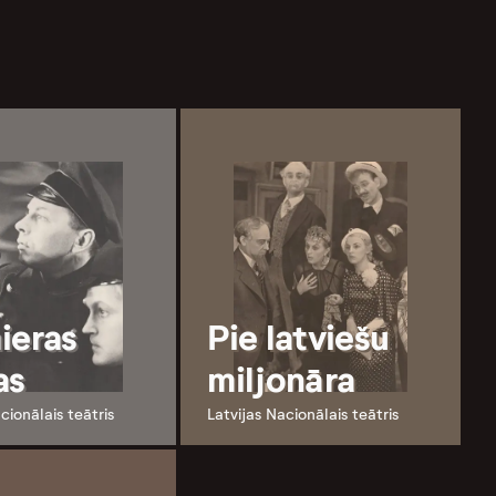
ieras
Pie latviešu
as
miljonāra
cionālais teātris
Latvijas Nacionālais teātris