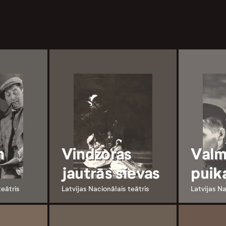
n
Vindzoras
Valm
jautrās sievas
puik
teātris
Latvijas Nacionālais teātris
Latvijas Na