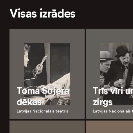
Visas izrādes
Toma Sojera
Trīs vīri u
dēkas
zirgs
Latvijas Nacionālais teātris
Latvijas Nacionālais 