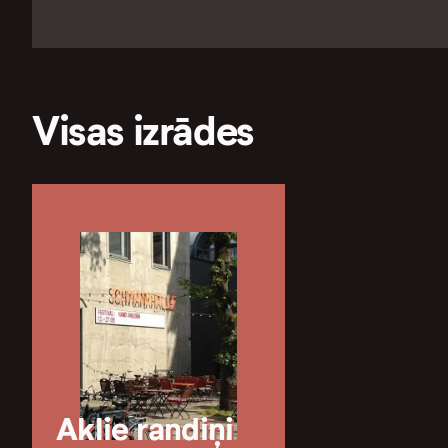
Visas izrādes
Aklie randiņi