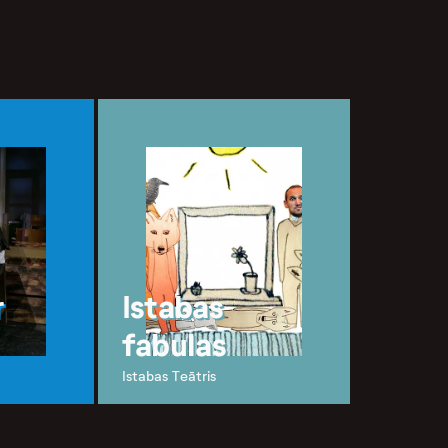
r
Istabas
fabulas
Istabas Teātris