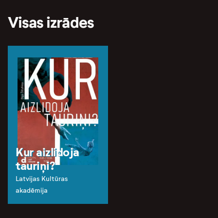
Visas izrādes
Kur aizlidoja
tauriņi?
Latvijas Kultūras
akadēmija