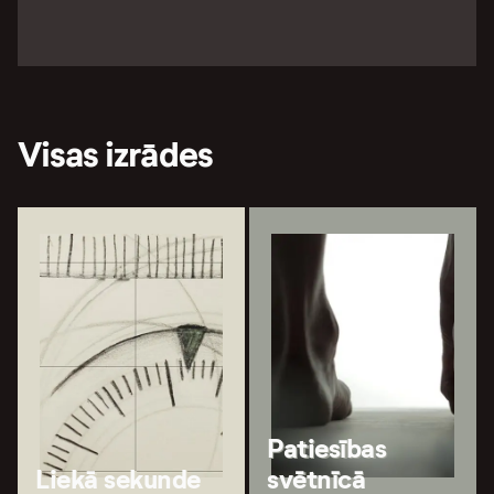
Visas izrādes
Patiesības
Liekā sekunde
svētnīcā