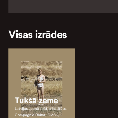
Visas izrādes
Tukšā zeme
Latvijas Jaunā teātra institūts,
Compagnie Dakar, OMSK,