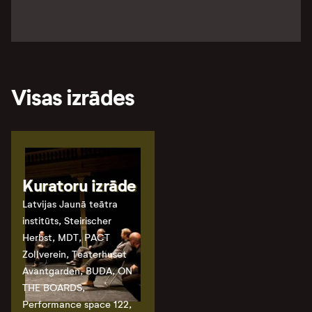
Visas izrādes
Kuratoru izrāde
Latvijas Jaunā teātra
institūts, Steirischer
Herbst, MDT, PACT
Zollverein, Teaterhuset
Avantgarden, BUDA, ON
THE BOARDS,
Performance space 122,