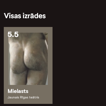
Visas izrādes
5.5
Mielasts
Jaunais Rīgas teātris