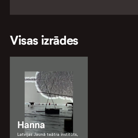
Visas izrādes
Hanna
Latvijas Jaunā teātra institūts,